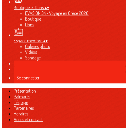
Boutique et Dons
▴
▾
EVASION 34 - Voyage en Grèce 2026
Boutique
Dons
Espace membre
▴
▾
Galeries photo
Vidéos
Sondage
Se connecter
Présentation
Palmarès
L'équipe
Partenaires
Horaires
Accès et contact