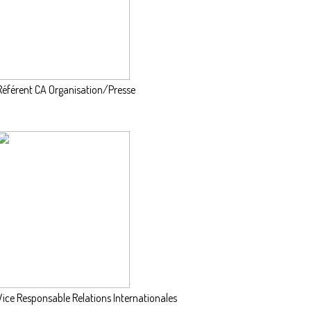
Référent CA Organisation/Presse
Vice Responsable Relations Internationales