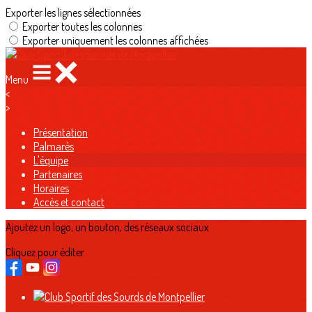
Exporter les lignes sélectionnées
Exporter toutes les colonnes
Exporter uniquement les colonnes affichées
Menu
<
>
Présentation
Palmarès
L'équipe
Partenaires
Horaires
Accès et contact
Ajoutez un logo, un bouton, des réseaux sociaux
Cliquez pour éditer