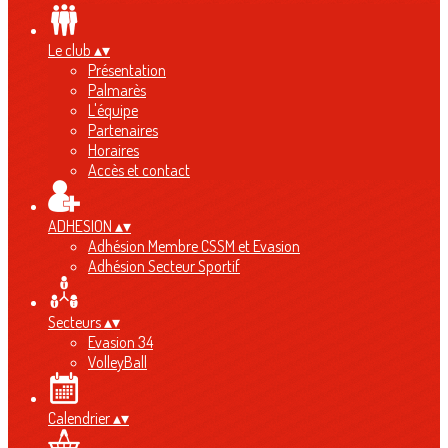
Le club
▴
▾
Présentation
Palmarès
L'équipe
Partenaires
Horaires
Accès et contact
ADHESION
▴
▾
Adhésion Membre CSSM et Evasion
Adhésion Secteur Sportif
Secteurs
▴
▾
Evasion 34
VolleyBall
Calendrier
▴
▾