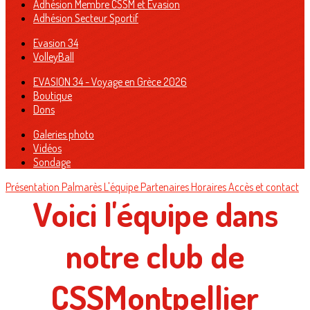
Adhésion Membre CSSM et Evasion
Adhésion Secteur Sportif
Evasion 34
VolleyBall
EVASION 34 - Voyage en Grèce 2026
Boutique
Dons
Galeries photo
Vidéos
Sondage
Présentation
Palmarès
L'équipe
Partenaires
Horaires
Accès et contact
Voici l'équipe dans
notre club de
CSSMontpellier