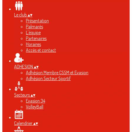
Le club
▴
▾
Présentation
Palmarès
L'équipe
Partenaires
Horaires
Accès et contact
ADHESION
▴
▾
Adhésion Membre CSSM et Evasion
Adhésion Secteur Sportif
Secteurs
▴
▾
Evasion 34
VolleyBall
Calendrier
▴
▾