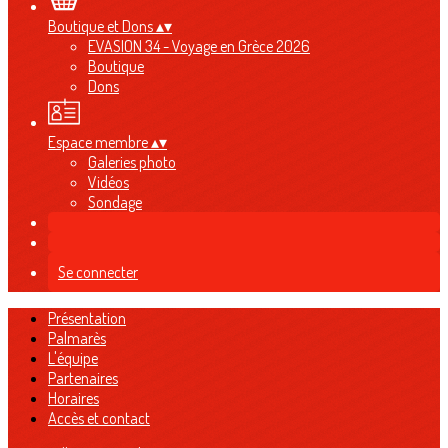
Boutique et Dons
▴
▾
EVASION 34 - Voyage en Grèce 2026
Boutique
Dons
Espace membre
▴
▾
Galeries photo
Vidéos
Sondage
Se connecter
Présentation
Palmarès
L'équipe
Partenaires
Horaires
Accès et contact