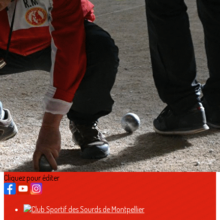
Exporter les lignes sélectionnées
Exporter toutes les colonnes
Exporter uniquement les colonnes affichées
Menu
<
>
Présentation
Palmarès
L'équipe
Partenaires
Horaires
Accès et contact
Ajoutez un logo, un bouton, des réseaux sociaux
Cliquez pour éditer