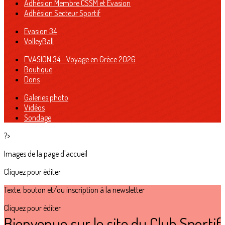
Adhésion Membre CSSM et Evasion
Adhésion Secteur Sportif
Evasion 34
VolleyBall
EVASION 34 - Voyage en Grèce 2026
Boutique
Dons
Galeries photo
Vidéos
Sondage
?>
Images de la page d'accueil
Cliquez pour éditer
Texte, bouton et/ou inscription à la newsletter
Cliquez pour éditer
Bienvenue sur le site du Club Sportif