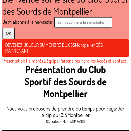
des Sourds de Montpellier
Je m'abonne à la newsletter
OK
DEVENEZ JOUEUR OU MEMBRE DU CSSMontpellier DÈS
MAINTENANT !
Présentation
Palmarès
L'équipe
Partenaires
Horaires
Accès et contact
Présentation du Club
Sportif des Sourds de
Montpellier
Nous vous
proposons de
prendre du temps pour regarder
le clip du CSSMontpellier.
Réalisateur : Mathis EPIFANIO