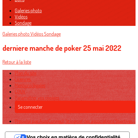
Galeries photo
Vidéos
Sondage
Galeries photo
Vidéos
Sondage
derniere manche de poker 25 mai 2022
Retour à la liste
Plan du site
Licences
Mentions légales
CGUV
Paramétrer vos cookies
Se connecter
Propulsé par AssoConnect, le logiciel des associations Sportives
Vos choix en matière de confidentialité