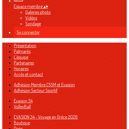
Espace membre
▴
▾
Galeries photo
Vidéos
Sondage
Se connecter
Présentation
Palmarès
L'équipe
Partenaires
Horaires
Accès et contact
Adhésion Membre CSSM et Evasion
Adhésion Secteur Sportif
Evasion 34
VolleyBall
EVASION 34 - Voyage en Grèce 2026
Boutique
Dons