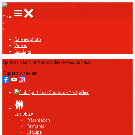
Menu
<
>
Galeries photo
Vidéos
Sondage
Ajoutez un logo, un bouton, des réseaux sociaux
Cliquez pour éditer
Le club
▴
▾
Présentation
Palmarès
L'équipe