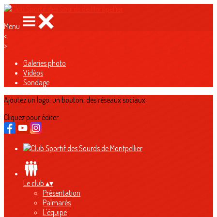
Menu
<
>
Galeries photo
Vidéos
Sondage
Ajoutez un logo, un bouton, des réseaux sociaux
Cliquez pour éditer
Le club
▴
▾
Présentation
Palmarès
L'équipe