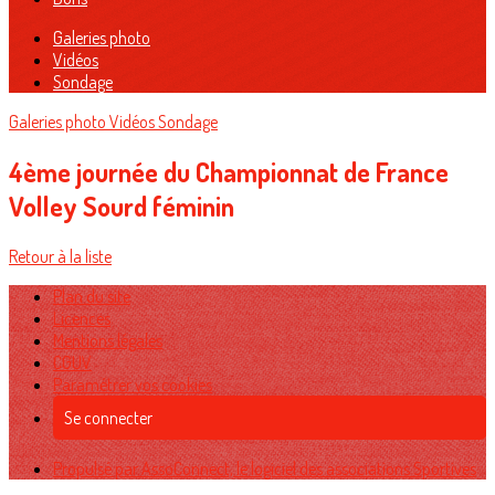
Galeries photo
Vidéos
Sondage
Galeries photo
Vidéos
Sondage
4ème journée du Championnat de France
Volley Sourd féminin
Retour à la liste
Plan du site
Licences
Mentions légales
CGUV
Paramétrer vos cookies
Se connecter
Propulsé par AssoConnect, le logiciel des associations Sportives