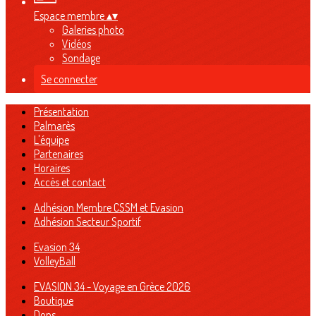
Espace membre
▴
▾
Galeries photo
Vidéos
Sondage
Se connecter
Présentation
Palmarès
L'équipe
Partenaires
Horaires
Accès et contact
Adhésion Membre CSSM et Evasion
Adhésion Secteur Sportif
Evasion 34
VolleyBall
EVASION 34 - Voyage en Grèce 2026
Boutique
Dons