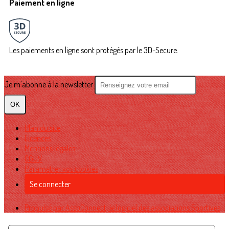
Paiement en ligne
Les paiements en ligne sont protégés par le 3D-Secure.
Je m'abonne à la newsletter
OK
Plan du site
Licences
Mentions légales
CGUV
Paramétrer vos cookies
Se connecter
Propulsé par AssoConnect, le logiciel des associations Sportives