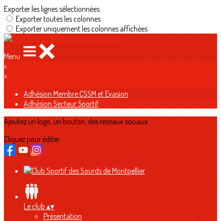
Exporter les lignes sélectionnées
Exporter toutes les colonnes
Exporter uniquement les colonnes affichées
Menu
<
>
Adhésion Membre CSSM et Evasion
Adhésion Secteur Sportif
Ajoutez un logo, un bouton, des réseaux sociaux
Cliquez pour éditer
Le club
▴
▾
Présentation