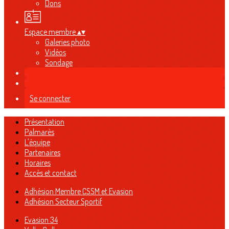
Dons
Espace membre
▴
▾
Galeries photo
Vidéos
Sondage
Se connecter
Présentation
Palmarès
L'équipe
Partenaires
Horaires
Accès et contact
Adhésion Membre CSSM et Evasion
Adhésion Secteur Sportif
Evasion 34