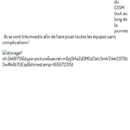
du
CSSM
tout au
long de
la
journée
. Ils se sont très investis afin de faire jouer toutes les équipes sans
complications !