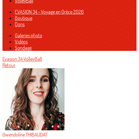
VolleyBall
EVASION 34 - Voyage en Grèce 2026
Boutique
Dons
Galeries photo
Vidéos
Sondage
Evasion 34
VolleyBall
Retour
Gwendoline THIBAUDAT