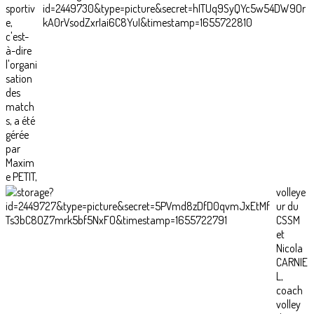
sportiv
e,
c'est-
à-dire
l'organi
sation
des
match
s, a été
gérée
par
Maxim
e PETIT,
volleye
ur du
CSSM
et
Nicola
CARNIE
L,
coach
volley