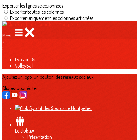
Exporter les lignes sélectionnées
Exporter toutes les colonnes
Exporter uniquement les colonnes affichées
Menu
<
>
Evasion 34
VolleyBall
Ajoutez un logo, un bouton, des réseaux sociaux
Cliquez pour éditer
Le club
▴
▾
Présentation