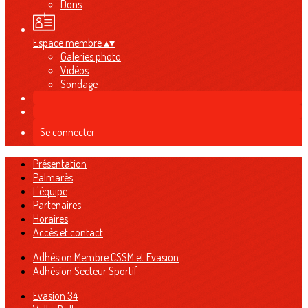
Dons
Espace membre
▴
▾
Galeries photo
Vidéos
Sondage
Se connecter
Présentation
Palmarès
L'équipe
Partenaires
Horaires
Accès et contact
Adhésion Membre CSSM et Evasion
Adhésion Secteur Sportif
Evasion 34