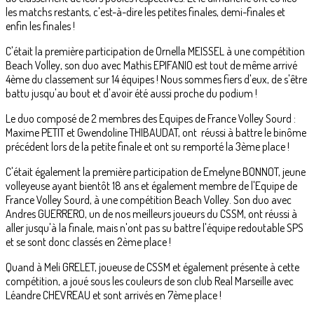
les matchs restants, c'est-à-dire les petites finales, demi-finales et
enfin les finales !
C'était la première participation de Ornella MEISSEL à une compétition
Beach Volley, son duo avec Mathis EPIFANIO est tout de même arrivé
4ème du classement sur 14 équipes ! Nous sommes fiers d'eux, de s'être
battu jusqu'au bout et d'avoir été aussi proche du podium !
Le duo composé de 2 membres des Equipes de France Volley Sourd :
Maxime PETIT et Gwendoline THIBAUDAT, ont réussi à battre le binôme
précédent lors de la petite finale et ont su remporté la 3ème place !
C'était également la première participation de Emelyne BONNOT, jeune
volleyeuse ayant bientôt 18 ans et également membre de l'Equipe de
France Volley Sourd, à une compétition Beach Volley. Son duo avec
Andres GUERRERO, un de nos meilleurs joueurs du CSSM, ont réussi à
aller jusqu'à la finale, mais n'ont pas su battre l'équipe redoutable SPS
et se sont donc classés en 2ème place !
Quand à Meli GRELET, joueuse de CSSM et également présente à cette
compétition, a joué sous les couleurs de son club Real Marseille avec
Léandre CHEVREAU et sont arrivés en 7ème place !