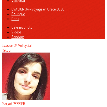
VolleyBall
EVASION 34 - Voyage en Grèce 2026
Boutique
Dons
Galeries photo
Vidéos
Sondage
Evasion 34
VolleyBall
Retour
Margot PERRIER