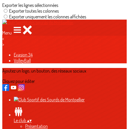
Exporter les lignes sélectionnées
Exporter toutes les colonnes
Exporter uniquement les colonnes affichées
Menu
<
>
Evasion 34
VolleyBall
Ajoutez un logo, un bouton, des réseaux sociaux
Cliquez pour éditer
Le club
▴
▾
Présentation