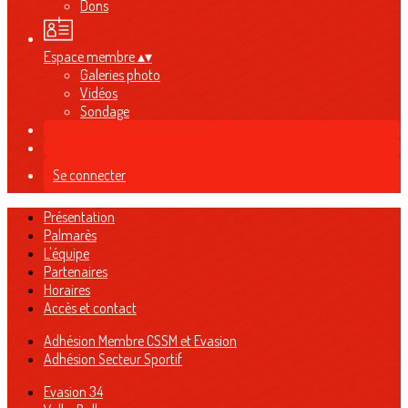
Dons
Espace membre
▴
▾
Galeries photo
Vidéos
Sondage
Se connecter
Présentation
Palmarès
L'équipe
Partenaires
Horaires
Accès et contact
Adhésion Membre CSSM et Evasion
Adhésion Secteur Sportif
Evasion 34