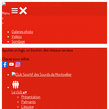
Menu
<
>
Galeries photo
Vidéos
Sondage
Ajoutez un logo, un bouton, des réseaux sociaux
Cliquez pour éditer
Le club
▴
▾
Présentation
Palmarès
L'équipe