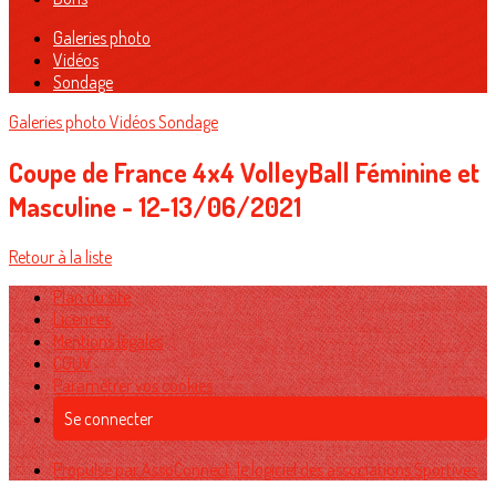
Galeries photo
Vidéos
Sondage
Galeries photo
Vidéos
Sondage
Coupe de France 4x4 VolleyBall Féminine et
Masculine - 12-13/06/2021
Retour à la liste
Plan du site
Licences
Mentions légales
CGUV
Paramétrer vos cookies
Se connecter
Propulsé par AssoConnect, le logiciel des associations Sportives