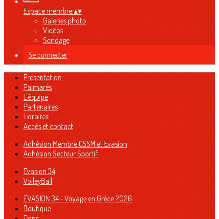
Espace membre
▴
▾
Galeries photo
Vidéos
Sondage
Se connecter
Présentation
Palmarès
L'équipe
Partenaires
Horaires
Accès et contact
Adhésion Membre CSSM et Evasion
Adhésion Secteur Sportif
Evasion 34
VolleyBall
EVASION 34 - Voyage en Grèce 2026
Boutique
Dons